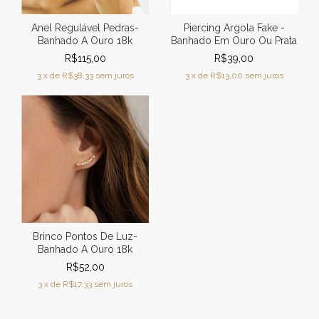
Anel Regulável Pedras-
Piercing Argola Fake -
Banhado A Ouro 18k
Banhado Em Ouro Ou Prata
R$115,00
R$39,00
3
x de
R$38,33
sem juros
3
x de
R$13,00
sem juros
Brinco Pontos De Luz-
Banhado A Ouro 18k
R$52,00
3
x de
R$17,33
sem juros