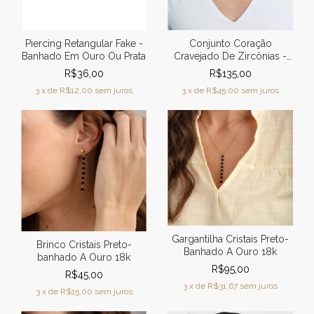
Piercing Retangular Fake -
Conjunto Coração
Banhado Em Ouro Ou Prata
Cravejado De Zircônias -
Banhado A Ouro 18k
R$36,00
R$135,00
3
x de
R$12,00
sem juros
3
x de
R$45,00
sem juros
Gargantilha Cristais Preto-
Brinco Cristais Preto-
Banhado A Ouro 18k
banhado A Ouro 18k
R$95,00
R$45,00
3
x de
R$31,67
sem juros
3
x de
R$15,00
sem juros