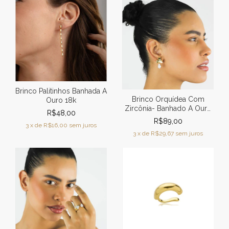
Brinco Palitinhos Banhada A
Brinco Orquídea Com
Ouro 18k
Zircônia- Banhado A Ouro
R$48,00
18k
R$89,00
3
x de
R$16,00
sem juros
3
x de
R$29,67
sem juros