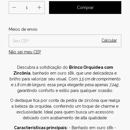
Alterar CEP
Entregas para o CEP:
Meios de envio
Calcular
Não sei meu CEP
Descubra a sofisticação do
Brinco Orquídea com
Zircônia
, banhado em ouro 18k, que une delicadeza e
brilho para valorizar seu visual. Com
3,5 cm de comprimento
e
1,8 cm de largura
, essa peça elegante pesa apenas
7,24g
,
garantindo conforto e estilo para qualquer ocasião.
O destaque fica por conta da pedra de zircônia que realça
a beleza da orquídea, conferindo um toque de charme e
exclusividade. Ideal para quem busca um acessório
delicado com acabamento de alta qualidade.
Características principais:
- Banhado em ouro 18k -