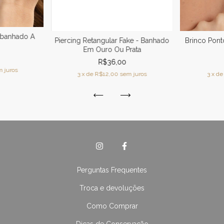
o-banhado A
Piercing Retangular Fake - Banhado
Brinco Pon
Em Ouro Ou Prata
R$36,00
 juros
3
x de
R$12,00
sem juros
3
x d
Perguntas Frequentes
Troca e devoluções
Como Comprar